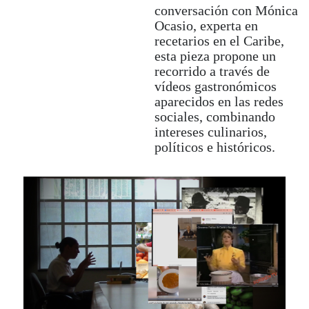
conversación con Mónica
del Carme Cultura
Ocasio, experta en
Contemporánea (Valencia),
recetarios en el Caribe,
The Rag Factory (Londres),
esta pieza propone un
San Telmo Museoa y Centro
recorrido a través de
Cultural Montehermoso (País
vídeos gastronómicos
Vasco), y ha realizado
aparecidos en las redes
estancias de investigación en
sociales, combinando
Terranova, Puerto Rico y
intereses culinarios,
Bakersfield. Su película
políticos e históricos.
Invierno
(2019) se proyectó en
festivales como Cinespaña y
Zinebi.
Próximamente presentará una
exposición individual en
MUNTREF, Centro de Arte
Contemporáneo y Museo de la
Inmigración de Buenos Aires
dentro del programa
EAZ/EZE.