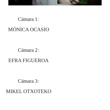
Esta website ha contado con una
ayuda del Departamento de Cultura y
Política Lingüística del Gobierno
Cámara 1:
Vasco.
MÓNICA OCASIO
Cámara 2:
EFRA FIGUEROA
Cámara 3:
MIKEL OTXOTEKO