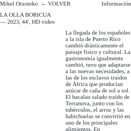
Mikel Otxoteko.
Artista y
Mikel Otxoteko
Mikel Otxoteko
VOLVER
Información
profesor de Máster en UNIR
mikelotxoteko@gmail.com
LA OLLA BORICUA
Desarrolla proyectos de
— 2023, 44', HD video
Instagram
investigación artística en la
La llegada de los españoles
692 714 097
intersección entre la
a la isla de Puerto Rico
→ SOLICITAR CV
antropología experimental y
cambió drásticamente el
los medios de producción de
paisaje fisico y cultural. La
imágenes. Su tesis doctoral
gastronomía igualmente
Audiovisual Arts and Neo-
cambió, tuvo que adaptarse
materialism
(EHU) recibió
a las nuevas necesidades, a
mención internacional e
las de los esclavos traidos
incluyó invitación del cineasta
de África que producían
Manuel DeLanda como
azúcar de caña de sol a sol.
investigador visitante en Pratt
El bacalao salado traído de
Institute, Nueva York.
Terranova, junto con los
tubérculos, el arroz y las
Ha expuesto su trabajo en
habichuelas se convirtió en
instituciones como Musée
uno de los principales
d’Art Contemporain Les
alimientos. En
Abattoirs (Toulouse), Centre