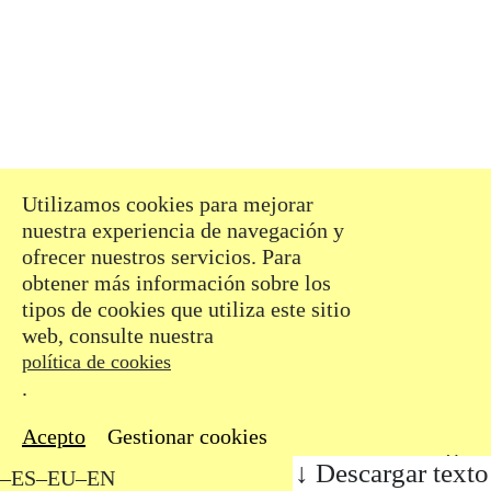
del Carme Cultura
Contemporánea (Valencia),
The Rag Factory (Londres),
San Telmo Museoa y Centro
Cultural Montehermoso (País
Vasco), y ha realizado
estancias de investigación en
Terranova, Puerto Rico y
Utilizamos cookies para mejorar
Bakersfield. Su película
nuestra experiencia de navegación y
Invierno
(2019) se proyectó en
ofrecer nuestros servicios. Para
festivales como Cinespaña y
obtener más información sobre los
Zinebi.
tipos de cookies que utiliza este sitio
Próximamente presentará una
web, consulte nuestra
exposición individual en
política de cookies
MUNTREF, Centro de Arte
.
Contemporáneo y Museo de la
Inmigración de Buenos Aires
Acepto
Gestionar cookies
dentro del programa
Descargar texto
EAZ/EZE.
–ES
–EU
–EN