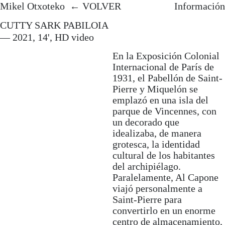
Mikel Otxoteko.
Artista y
Mikel Otxoteko
Mikel Otxoteko
VOLVER
Información
profesor de Máster en UNIR
mikelotxoteko@gmail.com
CUTTY SARK PABILOIA
Desarrolla proyectos de
— 2021, 14', HD video
Instagram
investigación artística en la
En la Exposición Colonial
692 714 097
intersección entre la
Internacional de París de
→ SOLICITAR CV
antropología experimental y
1931, el Pabellón de Saint-
los medios de producción de
Pierre y Miquelón se
imágenes. Su tesis doctoral
emplazó en una isla del
Audiovisual Arts and Neo-
parque de Vincennes, con
materialism
(EHU) recibió
un decorado que
mención internacional e
idealizaba, de manera
incluyó invitación del cineasta
grotesca, la identidad
Manuel DeLanda como
cultural de los habitantes
investigador visitante en Pratt
del archipiélago.
Institute, Nueva York.
Paralelamente, Al Capone
viajó personalmente a
Ha expuesto su trabajo en
Saint-Pierre para
instituciones como Musée
convertirlo en un enorme
d’Art Contemporain Les
centro de almacenamiento,
Abattoirs (Toulouse), Centre