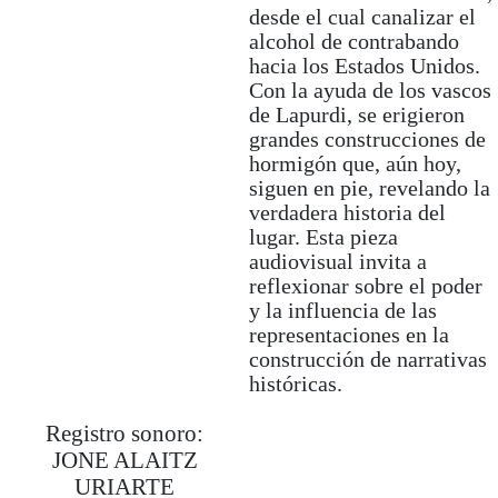
desde el cual canalizar el
del Carme Cultura
alcohol de contrabando
Contemporánea (Valencia),
hacia los Estados Unidos.
The Rag Factory (Londres),
Con la ayuda de los vascos
San Telmo Museoa y Centro
de Lapurdi, se erigieron
Cultural Montehermoso (País
grandes construcciones de
Vasco), y ha realizado
hormigón que, aún hoy,
estancias de investigación en
siguen en pie, revelando la
Terranova, Puerto Rico y
verdadera historia del
Bakersfield. Su película
lugar. Esta pieza
Invierno
(2019) se proyectó en
audiovisual invita a
festivales como Cinespaña y
reflexionar sobre el poder
Zinebi.
y la influencia de las
Próximamente presentará una
representaciones en la
exposición individual en
construcción de narrativas
MUNTREF, Centro de Arte
históricas.
Contemporáneo y Museo de la
Inmigración de Buenos Aires
Registro sonoro:
dentro del programa
JONE ALAITZ
EAZ/EZE.
URIARTE