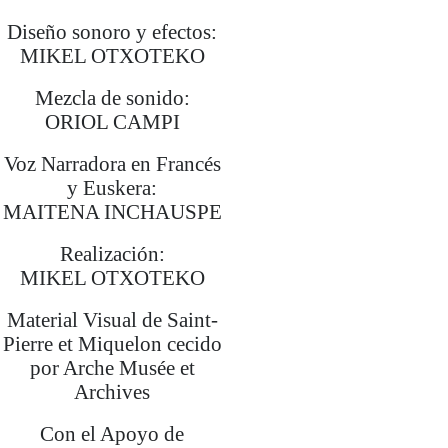
Esta website ha contado con una
Diseño sonoro y efectos:
ayuda del Departamento de Cultura y
MIKEL OTXOTEKO
Política Lingüística del Gobierno
Mezcla de sonido:
Vasco.
ORIOL CAMPI
Voz Narradora en Francés
y Euskera:
MAITENA INCHAUSPE
Realización:
MIKEL OTXOTEKO
Material Visual de Saint-
Pierre et Miquelon cecido
por Arche Musée et
Archives
Con el Apoyo de