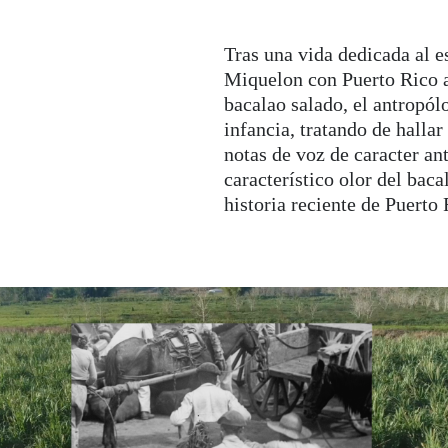
R
Tras una vida dedicada al e
ntersección entre la antropología experimental y los me
Miquelon con Puerto Rico a
materialism
(EHU) recibió mención internacional e incl
bacalao salado, el antropól
nstitute, Nueva York.
infancia, tratando de hallar
’Art Contemporain Les Abattoirs (Toulouse), Centre de
notas de voz de caracter an
, San Telmo Museoa y Centro Cultural Montehermoso (P
característico olor del baca
 Bakersfield. Su película
Invierno
(2019) se proyectó e
historia reciente de Puerto 
en MUNTREF, Centro de Arte Contemporáneo y Museo d
olítica Lingüística del Gobierno Vasco.