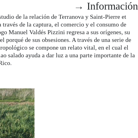
Información
Mikel
studio de la relación de Terranova y Saint-Pierre et
dios de producción de
 través de la captura, el comercio y el consumo de
uyó invitación del cineasta
Otxoteko
ogo Manuel Valdés Pizzini regresa a sus orígenes, su
mikelotxoteko@gmail.com
 el porqué de sus obsesiones. A través de una serie de
l Carme Cultura
tropológico se compone un relato vital, en el cual el
Instagram
aís Vasco), y ha realizado
lao salado ayuda a dar luz a una parte importante de la
n festivales como Cinespaña y
692 714 097
Rico.
→ SOLICITAR CV
e la Inmigración de Buenos